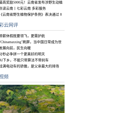
中国
最高奖励5000元！云南省发布涉野生动植
物违
点读云南丨七彩云南 多彩服务
《云南省野生植物保护条例》表决通过 8
月15
彩云网评
带薪休假既要领飞，更需护航
“Chinamaxxing”刷屏，当中国日常成为世
界
发展向前，民生向暖
分秒必争拼一个更美好的明天
AI下乡，不能只带算法不带刹车
挂满电动车的骄傲，是父亲最大的排场
视频