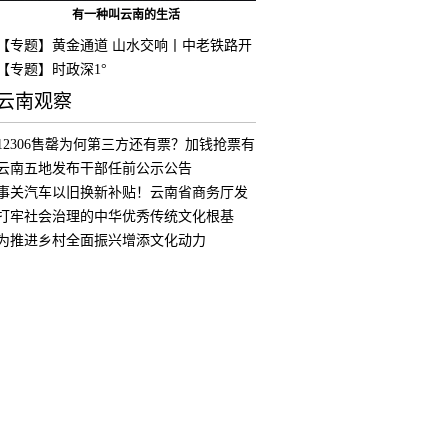
有一种叫云南的生活
【专题】黄金通道 山水交响丨中老铁路开
通
【专题】时政深1°
云南观察
12306售罄为何第三方还有票？加钱抢票有
用
云南五地发布干部任前公示公告
事关汽车以旧换新补贴！云南省商务厅发
布公
打牢社会治理的中华优秀传统文化根基
为推进乡村全面振兴增添文化动力