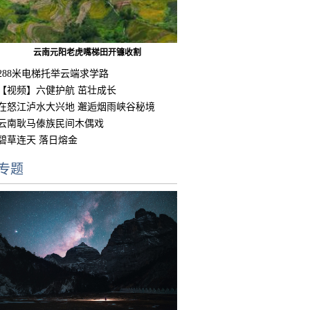
云南元阳老虎嘴梯田开镰收割
288米电梯托举云端求学路
【视频】六健护航 茁壮成长
在怒江泸水大兴地 邂逅烟雨峡谷秘境
云南耿马傣族民间木偶戏
碧草连天 落日熔金
专题