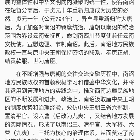
展的整体性和中华文明向内凝聚的统一性，使得南诏
在短暂分离后，于贞元十年重新归唐成为历史的必
然。贞元十年（公元794年），异牟寻重新归附大唐
后，为了加强对南诏的羁縻统治，唐朝以南诏的统治
范围为界设云南安抚司，命剑南西川节度使兼任云南
安抚使，宣慰边疆、节制南诏。此后，南诏地方民族
政权一直与唐中央王朝保持密切的联系，奉唐正朔、
纳贡款服、世为唐臣。
在不断增强与唐朝的交往交流交融历程中，南诏
地方民族政权的首领积极学习和借鉴中华文化，并将
其运用到管理地方的实践之中，推动西南边疆民族地
区的不断发展和进步。政治上，南诏汲取唐中央王朝
的制度优势和治理经验，效仿中央王朝三省六部制，
置清平官、设六曹（后改为九爽），又结合地方发展
的实际情况，形成了以南诏王、清平官、大军将、六
曹（九爽）、三托为核心的治理体系，从而奠定了南