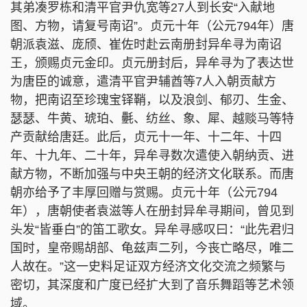
其弟凑罗栋和清平官尹仇宽等27人到长安“入献地
图、方物，请复号南诏”。贞元十年（公元794年）唐
朝派袁滋、庞颀、崔佐时赴云南册封异牟寻为南诏
王，颁赐贞元金印。贞元册封后，异牟寻为了表达世
为唐臣的诚意，遣清平官尹辅酋等7人入朝贡献方
物，把南诏至珍瑰宝铎鞘，以及浪剑、郁刃、生金、
瑟瑟、牛黄、琥珀、氎、纺丝、象、犀、越赕马等特
产贡献给唐廷。此后，贞元十一年、十二年、十四
年、十九年、二十年，异牟寻数次遣使入朝纳贡、进
献方物，不断加强与中央王朝的经济文化联系。而唐
朝亦给予了丰厚回赠与赏赐。贞元十年（公元794
年），唐朝使者袁滋等人在册封异牟寻期间，曾见到
头发“皆垂白”的笛工歌女。异牟寻感叹曰：“此先君归
国时，皇帝赐胡部、龟兹声二列，今丧亡略尽，唯二
人故在。”这一史料足证双方经济文化交流之频繁与
密切，其深度和广度已经扩大到了音乐舞蹈等艺术领
域。