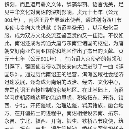
镌刻，而且运用骈文文体，辞藻华丽、语言优美，足
见中华文化对南诏的深刻影响。贞元十七年（公元
801年），南诏王异牟寻派出使者，通过剑南西川节
度使韦皋向大唐进献《南诏奉圣乐》，以示归化臣
服，成为双方文化交流互鉴互赏的又一佳话。不仅如
此，南诏还成为沟通大唐与东南亚诸国的枢纽，为唐
朝交好南亚东南亚国家和地区作出了杰出的贡献。贞
元十七年（公元801年），在南诏入京使者的带领和
引荐下，骠国使者得以到长安向大唐进献了一曲《骠
国乐》。通过历代南诏王的经营，洱海区域社会经济
迅速发展，逐渐成为南诏的政治、经济、文化中心，
亦是南诏王直接控制的京畿地区。在此基础上，南诏
学习唐朝经略边疆的治边思想，积极拓东、开南、镇
西、宁北，开拓疆域，治理边疆，羁縻诸族，融合地
方。在开疆拓土的进程中，南诏相继设云南、拓东、
永昌、宁北、镇西、开南、银生、铁桥八节度使，筑
云南、拓东、宁北、银生等城池，委任大军将担任节