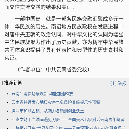
面交往交流交融的结果和实证。
一部中国史，就是一部各民族交融汇聚成多元一
体中华民族的历史。南诏地方民族政权在发展进程中
对唐中央王朝的政治认同、对中华文化的认同为增强
中华民族凝聚力作出了历史贡献，亦为铸牢中华民族
共同体意识提供了具有代表性和典型性的历史素材和
实证。
（作者单位：中共云南省委党校）
推荐新闻
!
举报
云南：消费场景焕新 动能加速释放
云南省持续发布地质灾害气象风险Ⅱ级提示性预警
腾冲市和顺古镇：从魅力名镇到创业沃土
七彩文韵丨当油画遇见刀舞——全国美术名家对话云南青年舞者
一路繁花开启“世界花园”之旅 ——云南深耕“花卉+文旅”融合模式