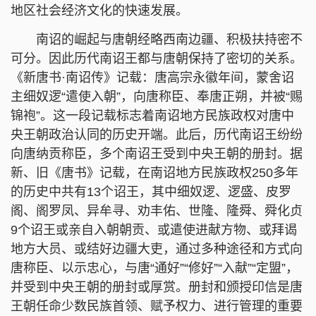
地区社会经济文化的快速发展。
南诏的崛起与唐朝经略西南边疆、积极扶持密不
可分。因此历代南诏王都与唐朝保持了密切的关系。
《新唐书·南诏传》记载：唐高宗永徽年间，蒙舍诏
主细奴逻“遣使入朝”，向唐称臣、奉唐正朔，并被“赐
锦袍”。这一段记载标志着南诏地方民族政权对唐中
央王朝政治认同的历史开端。此后，历代南诏王纷纷
向唐纳贡称臣，多个南诏王受到中央王朝的册封。据
新、旧《唐书》记载，在南诏地方民族政权250多年
的历史中共有13个诏王，其中细奴逻、逻盛、皮罗
阁、阁罗凤、异牟寻、劝丰佑、世隆、隆舜、舜化贞
9个诏王或亲自入朝朝贡、或遣使进献方物、或拜谒
地方大员、或结好边疆大吏，通过多种途径和方式向
唐称臣、以示忠心，与唐“通好”“修好”“入献”“定盟”，
并受到中央王朝的册封或厚赏。册封和颁授印信是唐
王朝任命少数民族首领、赋予权力、进行管理的重要