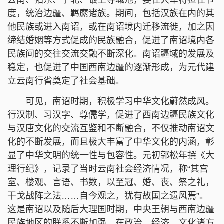
度，统治边疆、羁縻诸族。期间，包括汉族在内的其
他民族或进入南诏，或在南诏境内迁移流徙，加之因
缔结婚姻等方式促成的民族融合，促进了南诏境内各
民族间的交往交流交融不断深化。南诏疆域的发展及
稳定，也促进了中国西南边疆的逐渐形成，为元代建
立云南行省奠定了社会基础。
可见，南诏时期，积极学习中华文化蔚然成风。
行汉制、习汉字、尊儒学，促进了西南边疆民族文化
与汉唐文化的交流互鉴和不断融合，不仅推动南诏文
化的不断发展，而且极大丰富了中华文化的内涵，彰
显了中华文明的统一性与包容性。元初郭松年撰《大
理行纪》，记录了当时云南社会经济情况，称“其宫
室、楼观、言语、书数，以至冠、婚、丧、祭之礼，
干戈战阵之法……自今观之，犹有故国之遗风焉”。
这是南诏以及随后大理国时期，中央王朝与西南边疆
民族地区的联系不断加强，在政治、经济、文化诸方