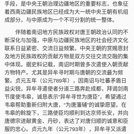
手段，是中央王朝治理边疆地区的重要标志，也象征
着西南边疆民族地区已经成为大一统中央王朝有机组
成部分，与中原成为一个不可分割的统一整体。
伴随着南诏地方民族政权对唐王朝政治认同的不
断深化与加强，中原与边疆民族地区的社会经济文化
联系日益紧密、交流日益频繁。中央王朝的赏赐恩封
及地方民族政权的贡献方物是双方交往交流交融的集
中体现。据史料记载，南诏时期曾多次遣使入朝贡献
方物特产。尤其是异牟寻时期与唐朝的交流最为频
繁。贞元五年（公元789年），因南诏与吐蕃矛盾日
益尖锐，异牟寻遣使者分道三路奔赴成都，拜谒剑南
节度使韦皋，诚恳表示“异牟寻世为唐臣”，希望通过
韦皋帮助重新归附大唐，“为唐藩辅”的诚挚愿望。在
韦皋的斡旋下，三路使臣均顺利到达京师长安，并向
唐德宗进献黄金、丹砂，表达了对唐归顺的诚意和臣
服的忠心。贞元九年（公元793年），异牟寻又派遣