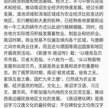
诏的政治制度和统治基础。经济上，学习中原先进技
术和经验，推动南诏农业经济的快速发展。经过长期
发展，滇池流域和洱海区域成为农业经济比较发达的
地区，实行粳稻和大麦的轮种，已经熟练地掌握和运
用一牛三夫的耕作方式以此进行精耕细植。同时，结
合地方实际情况积极发展畜牧业、制盐业和纺织业。
南诏时期，商业贸易不仅遍及境内各个区域，与唐朝
之间亦有商业往来，而且还与骠国等周边国家和地区
开展商贸活动。《新唐书·南诏传》载：“以缯帛及贝
币市易。贝者大若指，十六枚为一觅。”从以物易物
发展到出现贝币，无疑是商业发展和进步的重要标
志。到了阁罗凤时期，南诏“易贫成富，徙有之无，
家饶五亩之桑，国贮九年之廪”，已然成为农业发
展、经济富庶的地区。文化上，南诏学汉语、习汉
文、慕华风，不断加强与内地的文化交流互鉴，推动
西南边疆民族地区文化的发展。《南诏德化碑》是南
诏学习汉唐文化的最好例证：不仅碑刻全文均用汉字