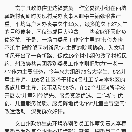
富宁县政协住里达镇委员工作室委员小组在西坑
彝族村调研时发现村民办丧事大肆杀牛铺张浪费严
重，平均每户因办丧事欠牛13头，最多的欠下27头牛
的巨额债务，不仅造成巨大浪费，一些家庭还因此负
债返贫。于是，一场由委员工作室主导的“节俭办丧
不杀牛 破除陋习树新风”为主题的院坝协商，为文明
新风开出了一条新路，促成19个村小组修改了村规民
约。州政协共青团界别委员工作室则把助力“一老一
小”作为主要任务，今年来共组织76名大学生、8名儿
童主导师、105名社区骨干和24名社工参与本地区的
各族儿童主导、议事活动96场，在12个社区4所学校
开展以“儿童利益优先、服务资源优选、工作机制优
创、儿童服务优质、服务阵地优化”的“儿童主导空间”
改造活动，深受群众好评。
文山州政协生态环境界别委员工作室负责人李春
丽委员为改善全州生态环境献计献策，把委员工作室