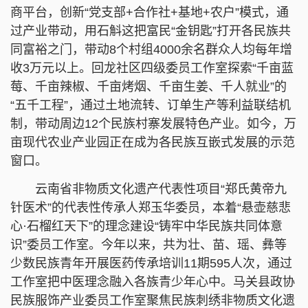
商平台，创新“党支部+合作社+基地+农户”模式，通
过产业带动，用石斛这把富民“金钥匙”打开各民族共
同富裕之门，带动8个村组4000余名群众人均每年增
收3万元以上。回龙社区四级委员工作室探索“千亩蓝
莓、千亩辣椒、千亩烤烟、千亩生姜、千人就业”的
“五千工程”，通过土地流转、订单生产等利益联结机
制，带动周边12个民族村寨发展特色产业。如今，万
亩现代农业产业园正在成为各民族互嵌式发展的示范
窗口。
云南省非物质文化遗产代表性项目“郑氏黄帝九
针医术”的代表性传承人郑玉华委员，本着“悬壶慈悲
心·石榴红天下”的理念建设“铸牢中华民族共同体意
识”委员工作室。今年以来，共为壮、苗、瑶、彝等
少数民族青年开展医药传承培训11期595人次，通过
工作室把中医理念融入各族青少年心中。马关县政协
民族服饰产业委员工作室聚焦民族刺绣非物质文化遗