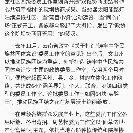
龙社区四级委员工作室创新开展“双推协商团结事·同
心共筑幸福村”的院坝协商成果。当80盏太阳能路灯
陆续运抵社区，当“蓝莓小镇”启动建设，当“同心广
场”正式开工，各族群众竖起了大拇指，发出了“政协
这个院坝协商真管用！”的赞叹。
去年11月，云南省政协《关于打造“铸牢中华民
族共同体意识”委员工作室的意见》出台后，文山州
以推动民族团结为重点，创新打造“铸牢中华民族共
同体意识”为主题的政协委员工作室，仅用两个月时
间，便构建起覆盖州、县、乡、村的立体化工作网
络，共建成64个涵盖界别、个人、联合、乡镇四级类
型的委员工作室。这批委员工作室如同64块“实验
田”，推动民族团结之花在基层沃土绚丽绽放。
在带领各族群众发展产业上，这些委员工作室各
尽所能、各出奇招。周艺畅委员工作室以“仙草济世·
产业富民”为主题，依托当地石斛种植传统和院坝协