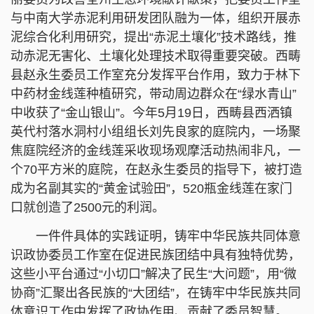
与中南大学赤泥利用研发团队融为一体，组织开展赤
泥综合化利用研究，提出“赤泥土壤化”技术路线，推
动赤泥无害化、土壤化处理技术取得重要突破。西畴
县赵永生委员工作室充分发挥平台作用，致力于林下
中药材金线莲种植研究，带动周边群众在“绿水青山”
中收获了“金山银山”。今年5月19日，西畴县西洒镇
英代村落水洞村小组组长刘先良家的庭院内，一场聚
焦庭院经济的金线莲采收现场观摩活动热闹非凡，一
个70平方米的庭院，在赵永生委员的指导下，被打造
成为名副其实的“黄金试验田”，520瓶金线莲在家门
口就创造了2500元的利润。
一件件具体的实践证明，铸牢中华民族共同体意
识政协委员工作室在促进民族团结中具有独特优势，
这些小平台通过“小切口”解决了民生“大问题”，用“微
协商”汇聚出各民族的“大团结”，在铸牢中华民族共同
体意识工作中发挥了政协作用、贡献了委员智慧。