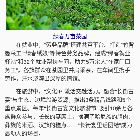
绿春万亩茶园
在就业中，“劳务品牌”搭建共富平台。打造“竹背
篓采工”“绿春绣娘”等特色劳务品牌，建成“绿春就业
驿站”和32个就业帮扶车间，助力5万余人“在家门口
务工”。各族群众在茶园里并肩采茶，在车间里携手
劳作，汗水浇灌出深厚的情谊。
在旅游中，“文化IP”激活交融活力。融合“长街古
宴”与生态、边境旅游资源，推出3条精品线路和5个
重点景区。每年“长街古宴文化旅游节”吸引10余万各
族群众参与，长长的宴席上，摆满了哈尼族的腊肉、
彝族的米酒、汉族的糕点……“长街宴里话团结”成为
最动人的场景。