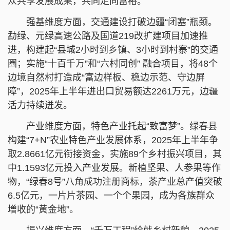
众共享发展成果，共同走向富裕。
强基维度方面，交通建设打破边疆“闭塞”瓶颈。
勐绿、元绿高速公路及国道219改扩建项目加速推
进，构建起“县城2小时到乡镇、3小时到村寨”的交通
圈；实施“十百千万”和“六村同创” 融合项目，将48个
边境自然村打造成“富边样板、稳边示范、守边屏
障”，2025年上半年进出口贸易额达2261万元，边疆
活力持续迸发。
产业维度方面，特色产业托起“致富梦”。绿春县
构建“7+N”农业特色产业发展体系，2025年上半年争
取2.8661亿元衔接资金，实施89个乡村振兴项目，其
中1.1593亿元投入产业发展。新植坚果、人参果等作
物，“绿春8号”八角成功注册商标，茶产业总产值突破
6.5亿元，一片片茶园、一个个果园，成为各族群众
增收的“黄金地”。