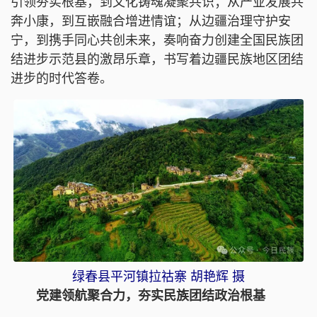
引领夯实根基，到文化铸魂凝聚共识；从产业发展共
奔小康，到互嵌融合增进情谊；从边疆治理守护安
宁，到携手同心共创未来，奏响奋力创建全国民族团
结进步示范县的激昂乐章，书写着边疆民族地区团结
进步的时代答卷。
绿春县平河镇拉祜寨 胡艳辉 摄
党建领航聚合力，夯实民族团结政治根基