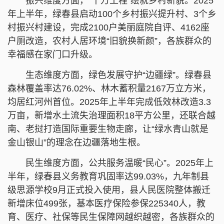
振兴维度方面，“千万工程”绘就乡村新貌。2025
年上半年，绿春县启动100个乡村振兴提升村、3个乡
村振兴村建设，完成2100户美丽庭院自评、4162座
户厕改造，农村人居环境“旧貌换新颜”，各族群众的
幸福感在家门口升级。
生态维度方面，绿色发展守护“边疆绿”。绿春县
森林覆盖率达76.02%、林木蓄积量2167万立方米，
均居红河州首位。2025年上半年完成低效林改造3.3
万亩，新增水土流失治理面积18平方公里，还联合越
南、老挝打造国际重要生物走廊，让“绿水青山就是
金山银山”的理念在边疆落地生根。
民生维度方面，公共服务温暖“民心”。2025年上
半年，绿春县义务教育巩固率达99.03%，九年制县
级思源学校9月正式投入使用，县人民医院整体搬迁
新增床位499张，基本医疗保险参保225340人，教
育、医疗、社保等民生保障网越织越密，各族群众的