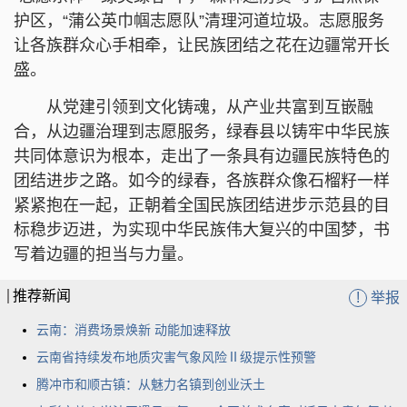
护区，“蒲公英巾帼志愿队”清理河道垃圾。志愿服务
让各族群众心手相牵，让民族团结之花在边疆常开长
盛。
从党建引领到文化铸魂，从产业共富到互嵌融
合，从边疆治理到志愿服务，绿春县以铸牢中华民族
共同体意识为根本，走出了一条具有边疆民族特色的
团结进步之路。如今的绿春，各族群众像石榴籽一样
紧紧抱在一起，正朝着全国民族团结进步示范县的目
标稳步迈进，为实现中华民族伟大复兴的中国梦，书
写着边疆的担当与力量。
推荐新闻
!
举报
云南：消费场景焕新 动能加速释放
云南省持续发布地质灾害气象风险Ⅱ级提示性预警
腾冲市和顺古镇：从魅力名镇到创业沃土