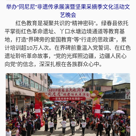
举办“同尼尼”非遗传承展演暨坚果采摘季文化活动文
艺晚会
红色教育是凝聚共识的“精神密码”。绿春县依托
平掌街红色革命遗址、丫口水塘边境通道等教育基
地，打造“界碑旁的爱国教育”等“行走的思政课”，累
计培训超10万人次。在界碑前重温入党誓词、在红色
遗址聆听革命故事，“党的光辉照边疆，边疆人民心
向党”的信念，深深扎根在各族群众心中。