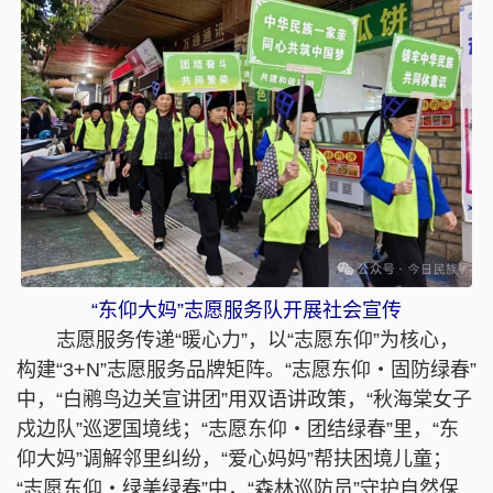
“东仰大妈”志愿服务队开展社会宣传
志愿服务传递“暖心力”，以“志愿东仰”为核心，
构建“3+N”志愿服务品牌矩阵。“志愿东仰・固防绿春”
中，“白鹇鸟边关宣讲团”用双语讲政策，“秋海棠女子
戍边队”巡逻国境线；“志愿东仰・团结绿春”里，“东
仰大妈”调解邻里纠纷，“爱心妈妈”帮扶困境儿童；
“志愿东仰・绿美绿春”中，“森林巡防员”守护自然保