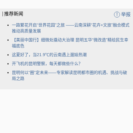
推荐新闻
!
举报
一路繁花开启“世界花园”之旅 ——云南深耕“花卉+文旅”融合模式
推动高质量发展
【美丽中国行】细微处撬动大治理 昆明五华“微改造”精绘民生幸
福底色
这夏好了，当21.9℃的云南遇上遛娃热潮
开飞机的昆明警察，每天都做些什么？
昆明何以“圈”定未来——专家解读昆明都市圈的机遇、挑战与破
局之路