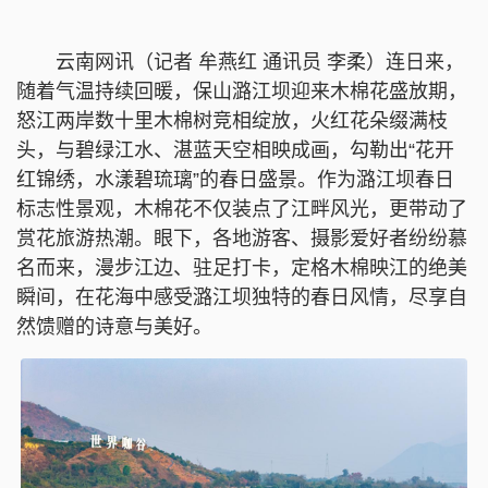
云南网讯（记者 牟燕红 通讯员 李柔）连日来，
随着气温持续回暖，保山潞江坝迎来木棉花盛放期，
怒江两岸数十里木棉树竞相绽放，火红花朵缀满枝
头，与碧绿江水、湛蓝天空相映成画，勾勒出“花开
红锦绣，水漾碧琉璃”的春日盛景。作为潞江坝春日
标志性景观，木棉花不仅装点了江畔风光，更带动了
赏花旅游热潮。眼下，各地游客、摄影爱好者纷纷慕
名而来，漫步江边、驻足打卡，定格木棉映江的绝美
瞬间，在花海中感受潞江坝独特的春日风情，尽享自
然馈赠的诗意与美好。