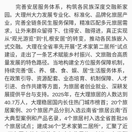
完善安居服务体系，构筑各民族深度交融新家
园。大理州大力发展专业化、标准化、品牌化旅居产
业，完善全链条民生服务保障，精准匹配多元旅居需
求，让外来群众留得下、住得安、融得进，真正实现
从“观光游览”到“扎根安居”的转变，推动各民族嵌入
式交融。大理在全省率先开展“艺术家第二居所”试点
建设，走出了一条艺术赋能乡村振兴、文旅融合高质
量发展的特色路径。当地构建全方位服务保障机制，
持续完善“医、养、健、食、娱、居”生活服务体系，
在政策引导、资源配套、业态培育、机制保障、人才
引进、合作共建等方面，为旅居者创业就业、深耕发
展提供平台与支持。2025年，在大理旅居的人数达到
40.7万人，大理稳居国内长住热门城市榜首；20个旅
居案例、20个旅居产品分别入选云南省“旅居云南”百
大典型案例和产品名录，4个旅居村入选全省首批26
个旅居试点；建成36个“艺术家第二居所”，汇聚了近