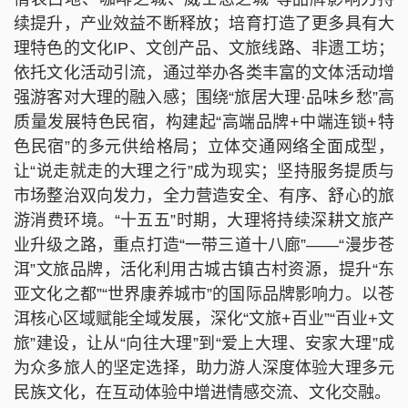
续提升，产业效益不断释放；培育打造了更多具有大
理特色的文化IP、文创产品、文旅线路、非遗工坊；
依托文化活动引流，通过举办各类丰富的文体活动增
强游客对大理的融入感；围绕“旅居大理·品味乡愁”高
质量发展特色民宿，构建起“高端品牌+中端连锁+特
色民宿”的多元供给格局；立体交通网络全面成型，
让“说走就走的大理之行”成为现实；坚持服务提质与
市场整治双向发力，全力营造安全、有序、舒心的旅
游消费环境。“十五五”时期，大理将持续深耕文旅产
业升级之路，重点打造“一带三道十八廊”——“漫步苍
洱”文旅品牌，活化利用古城古镇古村资源，提升“东
亚文化之都”“世界康养城市”的国际品牌影响力。以苍
洱核心区域赋能全域发展，深化“文旅+百业”“百业+文
旅”建设，让从“向往大理”到“爱上大理、安家大理”成
为众多旅人的坚定选择，助力游人深度体验大理多元
民族文化，在互动体验中增进情感交流、文化交融。