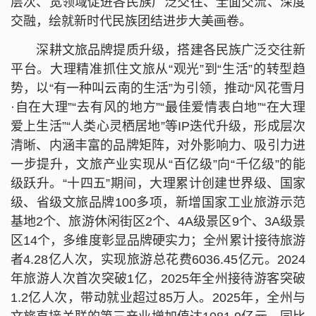
层次、宽领域促进各民族广泛交往、全面交流、深度
交融，绘就新时代民族团结进步大美画卷。
深耕文旅品牌提质升级，搭建各民族广泛交往新
平台。大理精准抓住文旅从“观光”到“生活”的转型趋
势，以“有一种叫云南的生活”为引领，推动“风花雪月
·自在大理”“去有风的地方”“最佳爱情表白地”“在大理
爱上生活”“人类心灵栖居地”等IP迭代升级，形成层次
清晰、内涵丰富的品牌矩阵，对外影响力、吸引力进
一步提升，文旅产业实现从“百亿级”向“千亿级”的能
级跃升。“十四五”期间，大理累计创建世界级、国家
级、省级文旅品牌100多项，新增国家工业旅游示范
基地2个、旅游休闲街区2个、4A级景区9个、3A级景
区14个，多维度彰显品牌硬实力；全州累计接待旅游
者4.28亿人次，实现旅游总花费6036.45亿元。2024
年旅游人次首次突破1亿，2025年全州接待游客突破
1.2亿人次，带动就业超过85万人。2025年，全州与