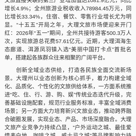
文旅直接关联的第三产业增加值达1081.9亿元，同比
增长4.9%；全州旅游业税收收入78984.45万元，同
比增长33.34%，住宿、餐饮、零售行业增长尤为明
显。“十五五”开局之年，大理文旅市场便迎来开门
红：2026年“五一”期间，全州共接待游客500.3万人
次，实现旅游总花费57.61亿元。近期，大理洱海生
态廊道、洱源凤羽镇入选“美丽中国打卡点”首批名
单，搭建起各族群众往来相聚的广阔平台。
创新全域业态供给，打造各民族全面交流新场
景。大理州以业态创新为核心抓手，着力构建全域
化、品质化、个性化的文旅供给体系，一方面系统推
进“吃、住、行、游、购、娱”传统业态迭代升级，完
善基础设施配套，规范行业服务标准，丰富全域消费
场景；另一方面大力培育新兴文旅业态，推动跨界融
合破圈发展，实现业态、产品、市场深度融合。大理
文旅产业竞争力持续凸显，“户外运动之城、最佳爱
情表白地、咖啡之城、威士忌之城”等品牌影响力持