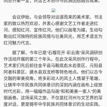
同志齐聚一堂，共话艺术创作与民族团结融合成果。
会议伊始，与会领导对远道而来的美术家、书法
家的致以热烈欢迎，并衷心感谢文艺工作者走进红
河、感知红河、宣传红河。他们以画笔为媒，生动勾
勒出红河独特的民族风情与壮美风光，用艺术语言为
红河魅力代言。
据了解，今年已是“石榴花开·彩云南”采风调研创
作活动开展的第三个年头。在此次采风创作行程中，
艺术家们先后前往金平县马鞍底彪水岩景区、元阳县
阿者科景区、建水县双龙桥等特色地点。他们以古今
交融的审美视角，将多彩动人的风土人情凝于笔端，
让铸牢中华民族共同体意识的深刻内涵在画布上绽放
时代光彩，用一幅幅作品勾画“和和美美一家人”的美
丽画卷。这场采风之旅，不仅是红河州与文艺界的深
度对话，更是铸牢中华民族共同体意识的生动实践。