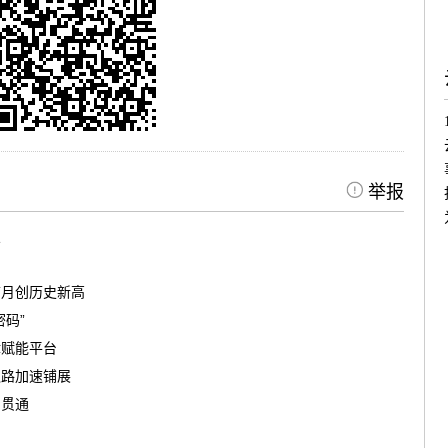
举报
照
首月创历史新高
码”
律赋能平台
之路加速铺展
洞贯通