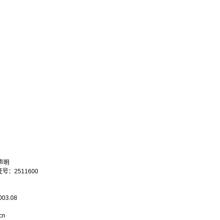
声明
：2511600
003.08
cn