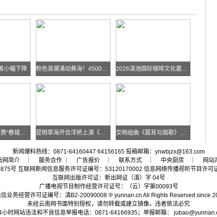
差小幅下降
粉色浪潮涌动彝海！4500余名跑者乐跑楚雄喜迎火把节
2026滇池国际咖啡文化嘉年华怎么去？最全交通攻略戳进来→
昆明打造“三新”消费“春城样板”
昆明草海开合浮桥上演《目瑙纵歌》刀舞
交响组曲《聂耳与国歌》登陆春城剧院
新闻爆料热线：0871-64160447 64156165 投稿邮箱：ynwbjzx@163.com
南网简介
｜ 服务合作 ｜
广告报价
｜
联系方式
｜
中央厨房
｜
网站
0875号
互联网新闻信息服务许可证编号：53120170002
信息网络传播视听节目许可证号
互联网出版许可证：新出网证（滇）字 04号
广播电视节目制作经营许可证号：（云）字第00093号
信业务经营许可证编号：滇B2-20090008
® yunnan.cn All Rights Reserved since 2
未经云南网书面特别授权，请勿转载或建立镜像，违者依法必究
4小时网站违法和不良信息举报电话：0871-64166935；举报邮箱：
jubao@yunnan.