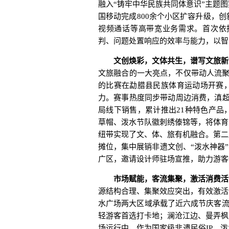
融入“铸牢中华民族共同体意识”主题
国移动完成800余个小区扩容升级，
视频通话等高带宽业务需求。首次依
判、问题处置响应的效率与能力，以智
文创焕彩，文体共生，谱写文旅新
文旅融合的一大亮点，不仅带动人流聚
的比赛在勐腊县民族体育运动场开赛
力。赛事热度同步带动周边消费，滇超
局线下销售，累计推出21种特色产品
草帽、泼水节队徽刺绣傣锦等，将体育
纽带实现了文、体、旅有机融合。第二
摊位，集中展销非遗文创、“泼水神器”
广区，邀请设计师驻场宣推，助力游客
市场赋能，客流集聚，激活消费活
源结构合理、集聚效应突出，有效激活
水广场两大区域承载了近六成节庆客流
轻游客首选打卡地；澜沧江边、曼弄枫
场运行中，作为国家级非遗民俗IP，