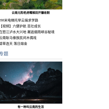
云南元阳老虎嘴梯田开镰收割
288米电梯托举云端求学路
【视频】六健护航 茁壮成长
在怒江泸水大兴地 邂逅烟雨峡谷秘境
云南耿马傣族民间木偶戏
碧草连天 落日熔金
专题
有一种叫云南的生活