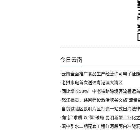
今日云南
·
云南全面推广食品生产经营许可电子证
·
老挝水电首次送达粤港澳大湾区
·
同比增长38%！中老铁路跨境客流暑运
·
怒江福贡：路网建设激活峡谷文旅“流量密
·
自贸试验区昆明片区打造一站式出海法
·
向“新”求质 以“优”破局 昆明新型工业化
·
滇中引水二期配套工程红河段阿白冲隧