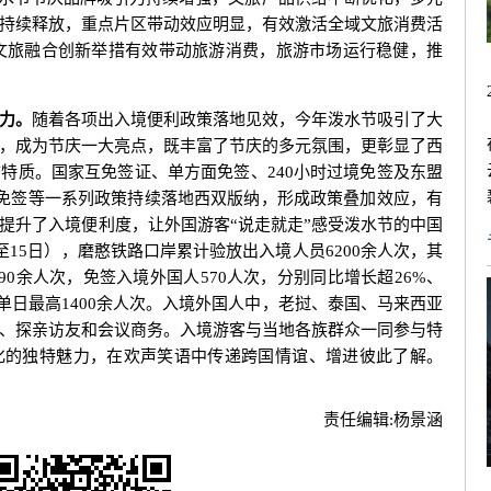
持续释放，重点片区带动效应明显，有效激活全域文旅消费活
%，文旅融合创新举措有效带动旅游消费，旅游市场运行稳健，推
力。
随着各项出入境便利政策落地见效，今年泼水节吸引了大
，成为节庆一大亮点，既丰富了节庆的多元氛围，更彰显了西
特质。国家互免签证、单方面免签、240小时过境免签及东盟
时免签等一系列政策持续落地西双版纳，形成政策叠加效应，有
提升了入境便利度，让外国游客“说走就走”感受泼水节的中国
至15日），磨憨铁路口岸累计验放出入境人员6200余人次，其
90余人次，免签入境外国人570人次，分别同比增长超26%、
，单日最高1400余人次。入境外国人中，老挝、泰国、马来西亚
、探亲访友和会议商务。入境游客与当地各族群众一同参与特
化的独特魅力，在欢声笑语中传递跨国情谊、增进彼此了解。
责任编辑:
杨景涵