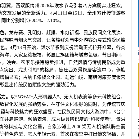
翼，西双版纳州2026年泼水节吸引着八方宾朋奔赴狂欢，
文旅发展的全新活力。4月11日至15日，全州累计接待游客
，同比分别增长6.94%、2.10%。
色。
龙舟赛、孔明灯、赶摆、水灯祈福、民族民间文化展演、
民族味与烟火气交融，让各族群众与中外游客沉浸式感受民族
色。4月13日开始，泼水节系列庆祝活动正式拉开帷幕，各类
海洋，大家互泼祝福，彰显民族团结与城市包容。节日期间，
.13%，晚会、农家乐接待稳步推进，自然风情与传统民俗成为重
点突出、龙头引领”的格局，告庄西双景稳居客流中心，傣族
增幅显著；古纳卡傣族文化园、勐远仙境、南腊河康养度假营
彰显出传统民俗赋能文旅的强劲活力。
活力。
以“5G+AI+人形机器人”、无人机表演等多元科技组合，
数智化发展的强劲势头，在守住文化根脉的同时，为传统节庆
蕴与科技魅力的狂欢盛宴。在民族民间文化大游演中，3台宇
车并肩巡游、倾情表演，成为极具辨识度的“科技使者”。景洪
的科技与文化含量，白象沙滩上2000架无人机编队腾空而
等特色造型，融入年轻元素，首次在夜空中打出傣文祝福，并