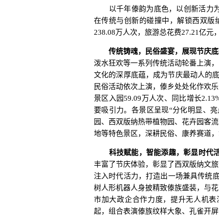
以千年傣韵为底色，以创新活力为羽
在传统与创新的碰撞中，解锁西双版纳
238.08万人次，旅游总花费27.21亿元
传统铸魂，民俗盛宴，展现节庆底
泼水狂欢等一系列传统活动轮番上演，
文化的深厚底蕴，成为节庆最动人的底
民俗活动依次上演，傣乡处处化作欢乐
景区入园59.09万人次、同比增长2
要吸引力。各景区呈现“分化明显、亮
园、西双版纳热带植物园、花卉园客流
地等特色景区，深耕民俗、康养赛道，
科技赋能，智能添趣，彰显时代
丰富了节庆体验，彰显了西双版纳文旅
注入时代活力，打造出一场兼具传统底
树人形机器人身披精致傣族盛装，与花
市加大政企合作力度，提升无人机表演
起，组合表演傣族纹样大象、孔雀开屏