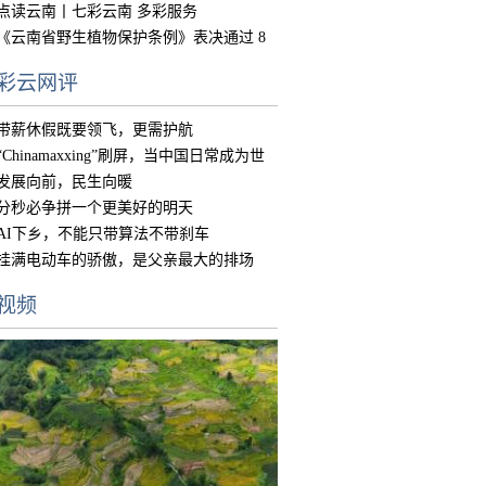
物违
点读云南丨七彩云南 多彩服务
《云南省野生植物保护条例》表决通过 8
月15
彩云网评
带薪休假既要领飞，更需护航
“Chinamaxxing”刷屏，当中国日常成为世
界
发展向前，民生向暖
分秒必争拼一个更美好的明天
AI下乡，不能只带算法不带刹车
挂满电动车的骄傲，是父亲最大的排场
视频