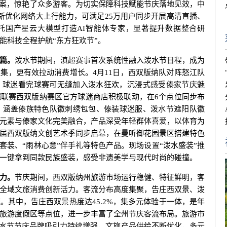
图案，惊艳了众多游客。为切实保障科技赋能节庆落地见效，中
创新优化网络大上行能力，可满足25万用户同步开展高清直播、
托国产星云大模型打造AI智能体专家，显著提升数据整合研
能科技全程护航“东方狂欢节”。
篇。
泼水节期间，滇超赛事首次系统性融入泼水节日程，成为
集，更有效拉动消费增长。4月11日，西双版纳队对阵怒江队
，球迷看完球赛可无缝加入泼水狂欢，沉浸式感受傣家节庆魅
联赛西双版纳赛区官方球迷商店积极联动，在6个点位同步布
，涵盖傣族特色队徽刺绣包包、傣装球迷服、泼水节遮阳队徽
元素与傣家文化完美融合，产品深受年轻群体喜爱，以体育为
届西双版纳文创艺术季同步启幕，在曼听御花园景区搭建特色
套装、“雨林心意”伴手礼等特色产品。现场设置“泼水盛装”推
一键拿到同款民族盛装，感受非遗美学与现代时尚的碰撞。
力。
节庆期间，西双版纳州旅游市场运行稳健、特征鲜明，客
全域文旅消费创新活力。客流分布高度集聚，告庄西双景、泼
。其中，告庄西双景热度达45.2%，集多元体验于一体，是年
旅游度假区等点位，进一步丰富了全州节庆客流布局。旅游市
泼水节节庆品牌吸引力持续增强，文旅产品供给不断优化，多元