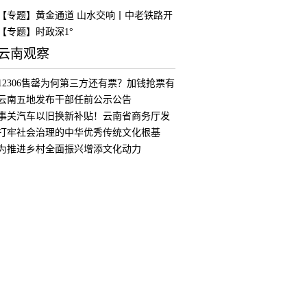
【专题】黄金通道 山水交响丨中老铁路开
通
【专题】时政深1°
云南观察
12306售罄为何第三方还有票？加钱抢票有
用
云南五地发布干部任前公示公告
事关汽车以旧换新补贴！云南省商务厅发
布公
打牢社会治理的中华优秀传统文化根基
为推进乡村全面振兴增添文化动力