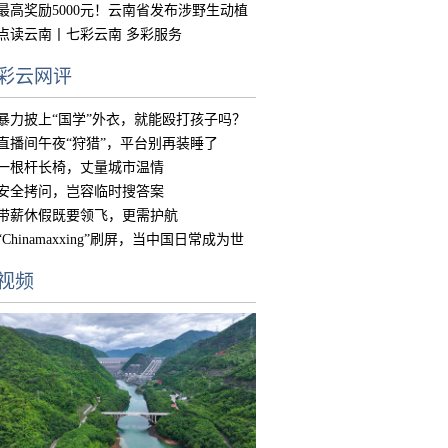
中国
最高奖励5000元！云南省发布涉野生动植
物违
点读云南丨七彩云南 多彩服务
彩云网评
暴力披上“国学”外衣，就能殴打孩子吗？
直播间午夜“狩猎”，平台别再装睡了
一根杆长椅，丈量城市温情
安全拷问，岂容临时搜答案
带薪休假既要领飞，更需护航
“Chinamaxxing”刷屏，当中国日常成为世
界
视频