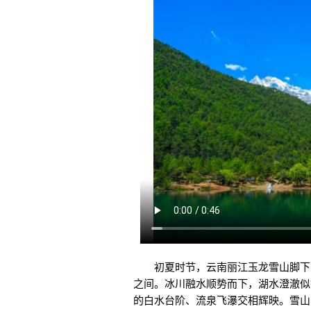
初夏时节，云南丽江玉龙雪山脚下的
之间。冰川融水顺势而下，湖水澄澈似
的白水台阶、流泉飞瀑交相辉映。雪山