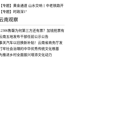
【专题】黄金通道 山水交响丨中老铁路开
通
【专题】时政深1°
云南观察
12306售罄为何第三方还有票？加钱抢票有
用
云南五地发布干部任前公示公告
事关汽车以旧换新补贴！云南省商务厅发
布公
打牢社会治理的中华优秀传统文化根基
为推进乡村全面振兴增添文化动力