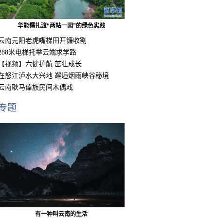
华能糯扎渡“两站一园”的绿色实践
云南元阳老虎嘴梯田开镰收割
288米电梯托举云端求学路
【视频】六健护航 茁壮成长
在怒江泸水大兴地 邂逅烟雨峡谷秘境
云南耿马傣族民间木偶戏
专题
有一种叫云南的生活