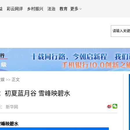
益
彩云网评
乡村振兴
法治
教育
更多
文娱
>>
正文
：初夏蓝月谷 雪峰映碧水
：
新华网
雪峰映碧水