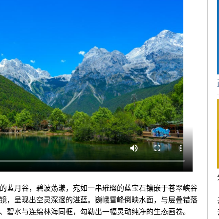
蓝月谷，碧波荡漾，宛如一串璀璨的蓝宝石镶嵌于苍翠峡谷
镜，呈现出空灵深邃的湛蓝。巍峨雪峰倒映水面，与层叠错落
、碧水与连绵林海同框，勾勒出一幅灵动纯净的生态画卷。