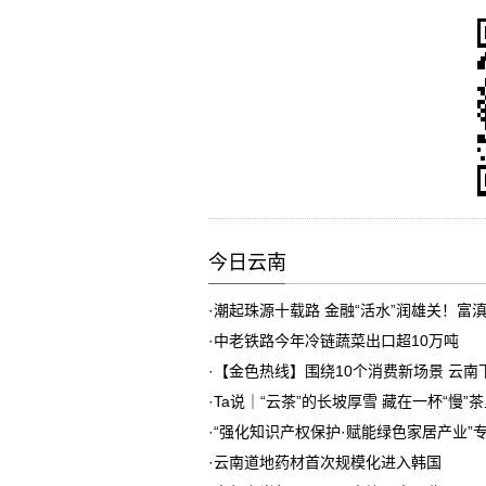
今日云南
·
潮起珠源十载路 金融“活水”润雄关！富
·
中老铁路今年冷链蔬菜出口超10万吨
·
【金色热线】围绕10个消费新场景 云
·
Ta说｜“云茶”的长坡厚雪 藏在一杯“慢”
·
“强化知识产权保护·赋能绿色家居产业”
·
云南道地药材首次规模化进入韩国