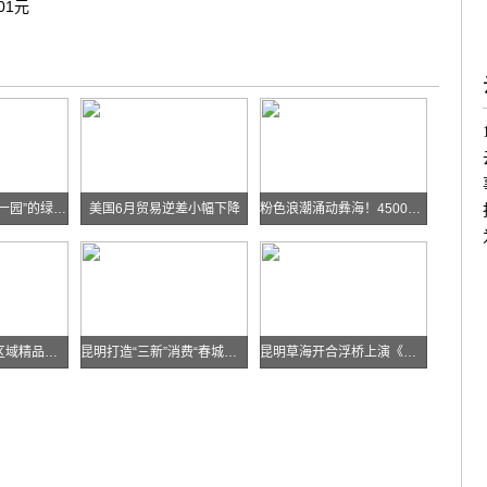
01元
华能糯扎渡“两站一园”的绿色实践
美国6月贸易逆差小幅下降
粉色浪潮涌动彝海！4500余名跑者乐跑楚雄喜迎火把节
云南发布多条跨区域精品自驾线路
昆明打造“三新”消费“春城样板”
昆明草海开合浮桥上演《目瑙纵歌》刀舞